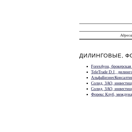
Адрес
ДИЛИНГОВЫЕ, Ф
Forex4you, брокерска
TeleTrade D.J., дилин
АльфаБизнесКонсалтин
Солид, ЗАО, инвестиц
Солид, ЗАО, инвести
Форекс Клуб, междуна