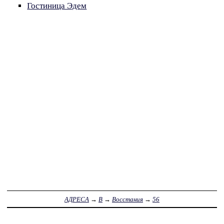
Гостиница Эдем
АДРЕСА
→
В
→
Восстания
→
56