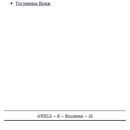
Гостиница Вояж
АДРЕСА
→
В
→
Восстания
→
34