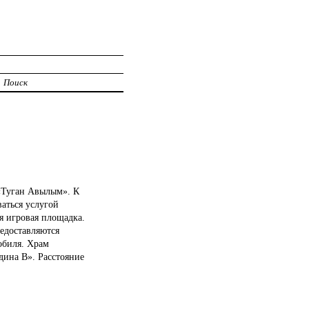
Поиск
 «Туган Авылым». К
аться услугой
ая игровая площадка.
редоставляются
обиля. Храм
дина В». Расстояние