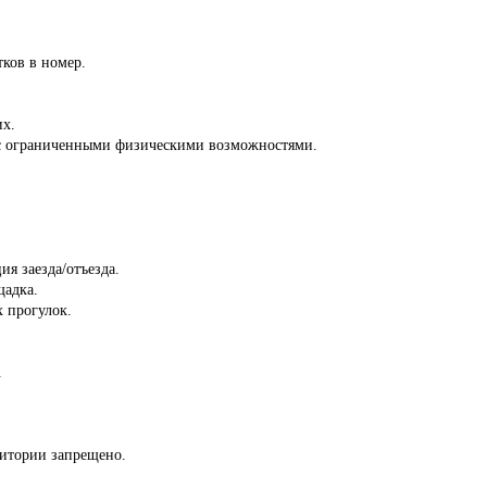
тков в номер.
их.
й с ограниченными физическими возможностями.
ия заезда/отъезда.
щадка.
 прогулок.
.
ритории запрещено.