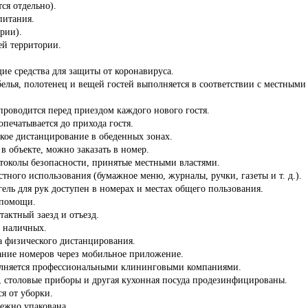
ся отдельно).
питания.
ории).
сей территории.
ие средства для защиты от коронавируса.
белья, полотенец и вещей гостей выполняется в соответствии с местны
роводится перед приездом каждого нового гостя.
опечатывается до прихода гостя.
кое дистанцирование в обеденных зонах.
 в объекте, можно заказать в номер.
отоколы безопасности, принятые местными властями.
стного использования (бумажное меню, журналы, ручки, газеты и т. д.).
ель для рук доступен в номерах и местах общего пользования.
 помощи.
тактный заезд и отъезд.
з наличных.
а физического дистанцирования.
ние номеров через мобильное приложение.
олняется профессиональными клининговыми компаниями.
ы, столовые приборы и другая кухонная посуда продезинфицированы.
ся от уборки.
дежно упакована.