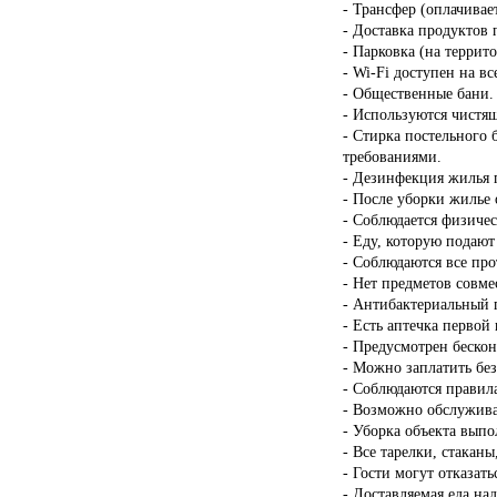
- Трансфер (оплачивает
- Доставка продуктов 
- Парковка (на террит
- Wi-Fi доступен на в
- Общественные бани.
- Используются чистящ
- Стирка постельного 
требованиями.
- Дезинфекция жилья п
- После уборки жилье 
- Соблюдается физичес
- Еду, которую подают
- Соблюдаются все пр
- Нет предметов совме
- Антибактериальный г
- Есть аптечка первой
- Предусмотрен бескон
- Можно заплатить бе
- Соблюдаются правил
- Возможно обслужива
- Уборка объекта вып
- Все тарелки, стакан
- Гости могут отказать
- Доставляемая еда на