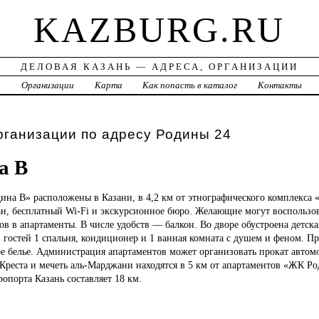
KAZBURG.RU
ДЕЛОВАЯ КАЗАНЬ — АДРЕСА, ОРГАНИЗАЦИИ
а
Организации
Карта
Как попасть в каталог
Контакты
рганизации по адресу Родины 24
а В
ина В» расположены в Казани, в 4,2 км от этнографического комплекса
ан, бесплатный Wi-Fi и экскурсионное бюро. Желающие могут воспользов
ов в апартаменты. В числе удобств — балкон. Во дворе обустроена детск
гостей 1 спальня, кондиционер и 1 ванная комната с душем и феном. П
ое белье. Администрация апартаментов может организовать прокат автом
реста и мечеть аль-Марджани находятся в 5 км от апартаментов «ЖК Ро
опорта Казань составляет 18 км.