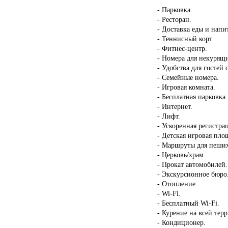
- Парковка.
- Ресторан.
- Доставка еды и напи
- Теннисный корт.
- Фитнес-центр.
- Номера для некурящ
- Удобства для госте
- Семейные номера.
- Игровая комната.
- Бесплатная парковка.
- Интернет.
- Лифт.
- Ускоренная регистрац
- Детская игровая пло
- Маршруты для пеших
- Церковь/храм.
- Прокат автомобилей.
- Экскурсионное бюро
- Отопление.
- Wi-Fi.
- Бесплатный Wi-Fi.
- Курение на всей тер
- Кондиционер.