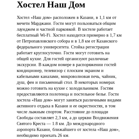
Хостел Наш Дом
Хостел «Наш
дом» расположен в Казани, в 1,1 км от
мечети Марджани. Гости могут пользоваться общим
лаунджем и частной парковкой. В хостеле работает
бесплатный Wi-Fi. Хостел находится примерно в 1,7 км
от Петропавловского собора и в 1,8 км от Казанского
федерального университета. Стойка регистрации
работает круглосуточно. Гости могут готовить на
общей кухне. Для гостей организуют различные
экскурсии. В каждом номере в распоряжении гостей
кондиционер, телевизор с плоским экраном и
кабельными каналами, микроволновая печь, чайник,
душ, фен и письменный стол. В некоторых номерах
можно готовить на кухне с холодильником. Гостям
предоставляются полотенца и постельное белье. Гости
хостела «Наш дом» могут заняться различными видами
активного отдыха в Казани и ее окрестностях, в том
числе лыжным спортом. Расстояние до площади
Свободы составляет 2,3 км, а до церкви Воздвижения
Святого Креста — 1.8 км. До международного
аэропорта Казани, ближайшего от хостела «Наш дом»,
необходимо проехать 26 км.