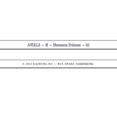
АДРЕСА
→
М
→
Маршала Чуйкова
→
60
© 2012
KAZBURG.RU
— ВСЕ ПРАВА ЗАЩИЩЕНЫ.