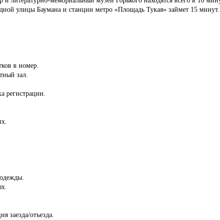
дной улицы Баумана и станции метро «Площадь Тукая» займет 15 минут.
тков в номер.
тный зал.
ка регистрации.
их.
 одежды.
ых.
ия заезда/отъезда.