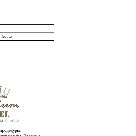
Поиск
 процедуры.
утах ходьбы. Прогулка