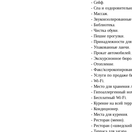
- Сейф.
- Спа и оздоровительн
- Массаж.
- Звукоизолированные
- Библиотека.
- Чистка обуви.
- Пешие прогулки.
- Принадлежности для
- Упакованные ланчи.
- Прокат автомобилей.
- Экскурсионное бюро
- Отопление.
- Факс/ксерокопирован
- Услуги по продаже б
- Wi-Fi.
- Место для хранения 
- Гипоаллергенный но
- Бесплатный Wi-Fi.
- Курение на всей тер
- Кондиционер.
- Места для курения.
- Ресторан (меню).
- Ресторан («шведский
- Терраса для загара.