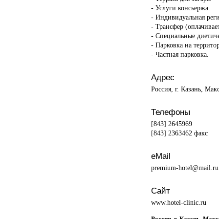
- Услуги консьержа.
- Индивидуальная реги
- Трансфер (оплачивает
- Специальные диетиче
- Парковка на террито
- Частная парковка.
Адрес
Россия, г. Казань, Мак
Телефоны
[843] 2645969
[843] 2363462 факс
eMail
premium-hotel@mail.ru
Сайт
www.hotel-clinic.ru
Россия, г. Казань, Мак