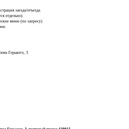
страция заезда/отъезда.
ся отдельно).
ские меню (по запросу).
рии.
сима Горького, 3
сима Горького, 3, почтовый индекс 420015