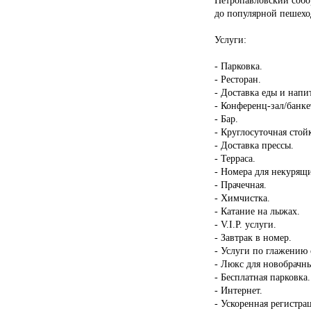
до популярной пешехо
Услуги:
- Парковка.
- Ресторан.
- Доставка еды и напи
- Конференц-зал/банке
- Бар.
- Круглосуточная стой
- Доставка прессы.
- Терраса.
- Номера для некурящ
- Прачечная.
- Химчистка.
- Катание на лыжах.
- V.I.P. услуги.
- Завтрак в номер.
- Услуги по глажению
- Люкс для новобрачн
- Бесплатная парковка.
- Интернет.
- Ускоренная регистрац