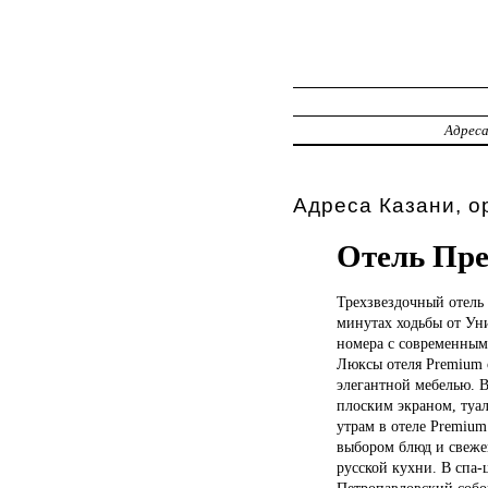
Адрес
Адреса Казани, о
Отель Пр
Трехзвездочный отель
минутах ходьбы от Уни
номера с современными
Люксы отеля Premium 
элегантной мебелью. В
плоским экраном, туа
утрам в отеле Premium
выбором блюд и свеже
русской кухни. В спа-
Петропавловский собор