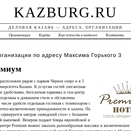
KAZBURG.RU
ДЕЛОВАЯ КАЗАНЬ — АДРЕСА, ОРГАНИЗАЦИИ
а
Организации
Карта
Как попасть в каталог
Контакты
рганизации по адресу Максима Горького 3
емиум
расположен рядом с парком Черное озеро и в 5
верситета Казани. К услугам гостей элегантные
 удобствами, бесплатная парковка и спа-центр.
отделаны в домашнем стиле и обставлены
 числе удобств отдельная гостиная с телевизором с
летно-косметические принадлежности и халаты. По
 сервируется завтрак «шведский стол» с большим
й выпечкой. Вечером подают блюда европейской и
центре Premium можно заказать разнообразные массажи и косметические
 и литературно-мемориальный музей Горького находятся всего в 10 мин