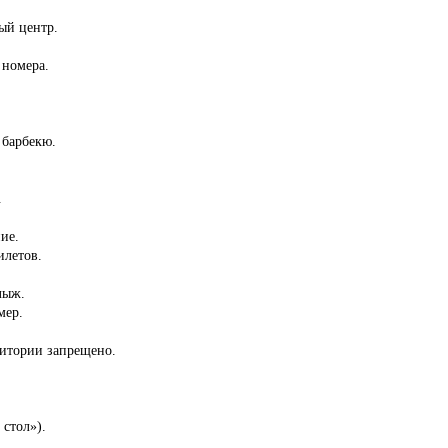
ый центр.
 номера.
 барбекю.
.
ие.
илетов.
лыж.
мер.
ритории запрещено.
 стол»).