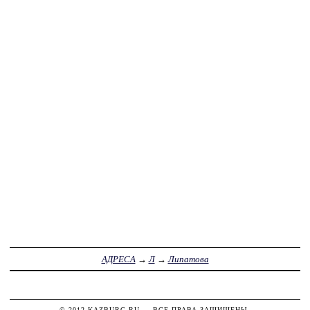
АДРЕСА
→
Л
→
Липатова
© 2012
KAZBURG.RU
— ВСЕ ПРАВА ЗАЩИЩЕНЫ.