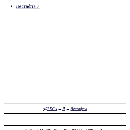
Лесгафта 7
АДРЕСА
→
Л
→
Лесгафта
© 2012
KAZBURG.RU
— ВСЕ ПРАВА ЗАЩИЩЕНЫ.