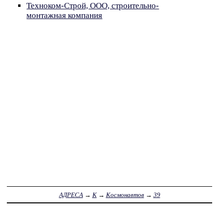
Техноком-Строй, ООО, строительно-
монтажная компания
АДРЕСА
→
К
→
Космонавтов
→
39