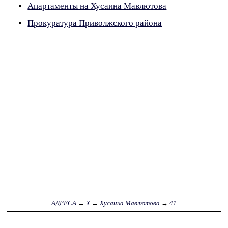
Апартаменты на Хусаина Мавлютова
Прокуратура Приволжского района
АДРЕСА
→
Х
→
Хусаина Мавлютова
→
41