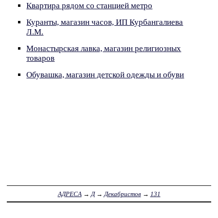
Квартира рядом со станцией метро
Куранты, магазин часов, ИП Курбангалиева
Л.М.
Монастырская лавка, магазин религиозных
товаров
Обувашка, магазин детской одежды и обуви
АДРЕСА
→
Д
→
Декабристов
→
131